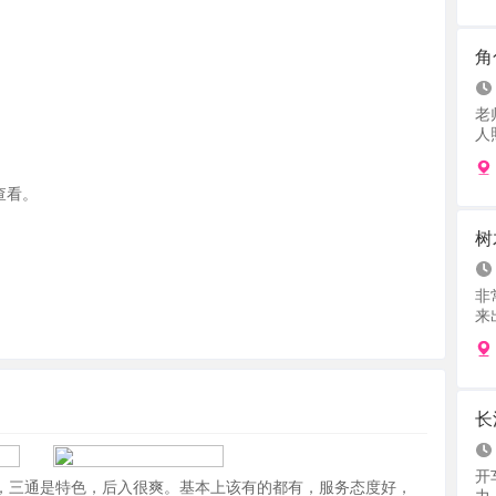
角
老
人照
查看。
树
非
来出
长
开
情，三通是特色，后入很爽。基本上该有的都有，服务态度好，