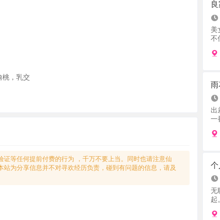
良
美
不低
子偷桃，乳交
雨
出
一番
验证等任何提前付费的行为 ，千万不要上当。同时也请注意仙
个
本站为分享信息并不对寻欢经历负责，碰到有问题的信息，请及
无
起。