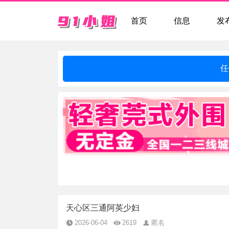
首页
信息
发
任
天心区三通阿英少妇
2026-06-04
2619
匿名