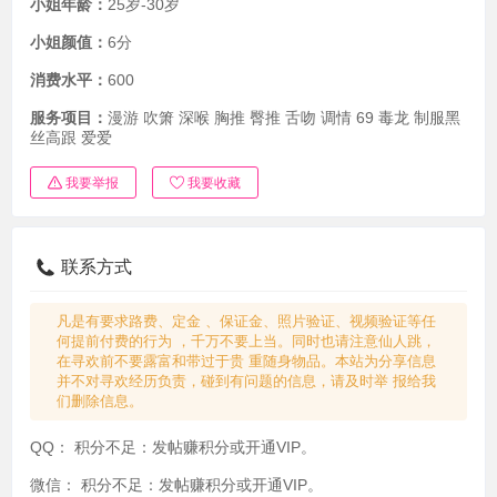
小姐年龄：
25岁-30岁
小姐颜值：
6分
消费水平：
600
服务项目：
漫游 吹箫 深喉 胸推 臀推 舌吻 调情 69 毒龙 制服黑
丝高跟 爱爱
我要举报
我要收藏
联系方式
凡是有要求路费、定金 、保证金、照片验证、视频验证等任
何提前付费的行为 ，千万不要上当。同时也请注意仙人跳，
在寻欢前不要露富和带过于贵 重随身物品。本站为分享信息
并不对寻欢经历负责，碰到有问题的信息，请及时举 报给我
们删除信息。
QQ：
积分不足：发帖赚积分或开通VIP。
微信：
积分不足：发帖赚积分或开通VIP。