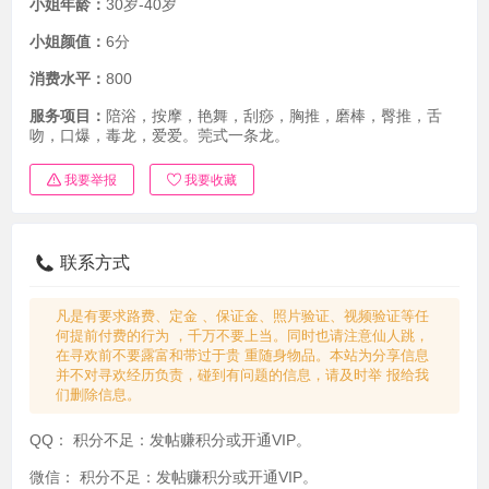
小姐年龄：
30岁-40岁
小姐颜值：
6分
消费水平：
800
服务项目：
陪浴，按摩，艳舞，刮痧，胸推，磨棒，臀推，舌
吻，口爆，毒龙，爱爱。莞式一条龙。
我要举报
我要收藏
联系方式
凡是有要求路费、定金 、保证金、照片验证、视频验证等任
何提前付费的行为 ，千万不要上当。同时也请注意仙人跳，
在寻欢前不要露富和带过于贵 重随身物品。本站为分享信息
并不对寻欢经历负责，碰到有问题的信息，请及时举 报给我
们删除信息。
QQ：
积分不足：发帖赚积分或开通VIP。
微信：
积分不足：发帖赚积分或开通VIP。