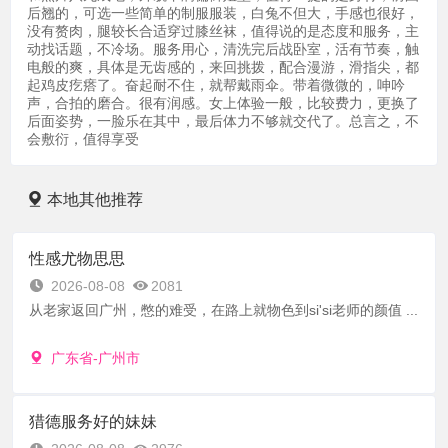
后翘的，可选一些简单的制服服装，白兔不但大，手感也很好，
没有赘肉，腿较长合适穿过膝丝袜，值得说的是态度和服务，主
动找话题，不冷场。服务用心，清洗完后战卧室，活有节奏，触
电般的爽，具体是无齿感的，来回挑拨，配合漫游，滑指尖，都
起鸡皮疙瘩了。奋起耐不住，就帮戴雨伞。带着微微的，呻吟
声，合拍的磨合。很有润感。女上体验一般，比较费力，更换了
后面姿势，一脸乐在其中，最后体力不够就交代了。总言之，不
会敷衍，值得享受
本地其他推荐
性感尤物思思
2026-08-08
2081
从老家返回广州，憋的难受，在路上就物色到si'si老师的颜值 ...
广东省-广州市
猎德服务好的妹妹