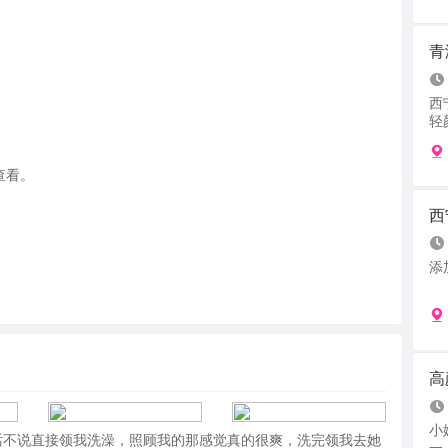
青
西
轻颜
查看。
西
添
高
小
话不说直接领我洗澡，照顾我的那感觉真的很爽，洗完领我去她