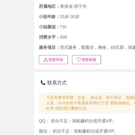
所属地区：
青海省-西宁市
小姐年龄：
25岁-30岁
小姐颜值：
7分
消费水平：
600
服务项目：
莞式服务，鸳鸯浴，胸推，69互舔，情
我要举报
我要收藏
联系方式
凡是有要求路费、定金 、保证金、照片验证、视频
人跳，在寻欢前不要露富和带过于贵 重随身物品。
时举 报给我们删除信息。
QQ：
积分不足：发帖赚积分或开通VIP。
微信：
积分不足：发帖赚积分或开通VIP。