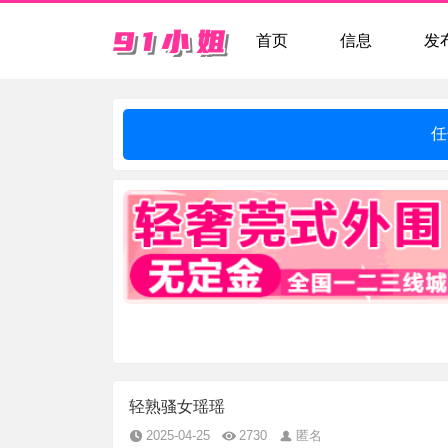
首页
信息
发
任
轻熟骚女瑶瑶
2025-04-25
2730
匿名